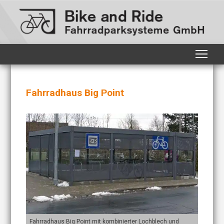
Fahrradhaus Big Point
und
Fahrradhaus Big Point mit kombinierter Lochblech und
Fahrrad