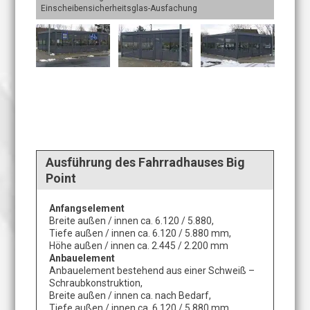
Einscheibensicherheitsglas-Ausfachung
Einsche
Ausführung des Fahrradhauses Big
Point
Anfangselement
Breite außen / innen ca. 6.120 / 5.880,
Tiefe außen / innen ca. 6.120 / 5.880 mm,
Höhe außen / innen ca. 2.445 / 2.200 mm
Anbauelement
Anbauelement bestehend aus einer Schweiß –
Schraubkonstruktion,
Breite außen / innen ca. nach Bedarf,
Tiefe außen / innen ca. 6.120 / 5.880 mm,